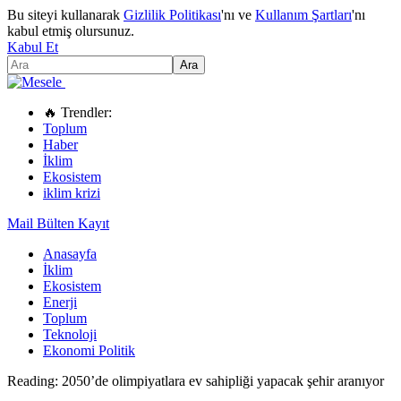
Bu siteyi kullanarak
Gizlilik Politikası
'nı ve
Kullanım Şartları
'nı
kabul etmiş olursunuz.
Kabul Et
🔥 Trendler:
Toplum
Haber
İklim
Ekosistem
iklim krizi
Mail Bülten Kayıt
Anasayfa
İklim
Ekosistem
Enerji
Toplum
Teknoloji
Ekonomi Politik
Reading:
2050’de olimpiyatlara ev sahipliği yapacak şehir aranıyor