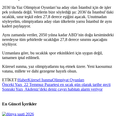
2036’da Yaz Olimpiyat Oyunları’na aday olan İstanbul için de işler
pek yolunda değil. Verilerin bize söylediği şu: 2036’da İstanbul’daki
sıcaklık, sınır teşkil eden 27,8 derece eşiğini aşacak. Unutmadan
söyleyelim, olimpiyatlara aday olan ülkelerin yarısı İstanbul ile aynı
kaderi paylaşıyor.
Aynı zamanda veriler, 2050 yılına kadar ABD’nin doğu kesimindeki
neredeyse tüm şehirlerde sıcaklığın 27,8 derece sınırını aşacağını
söylüyor.
Uzmanlara göre, bu sıcaklık spor etkinlikleri için uygun değil,
tamamen iptal edilmeli.
Küresel ısınma, yaz olimpiyatlarını tuş etmek üzere. Yeni kaosumuz
vatana, millete ve dahi gezegene hayırlı olsun.
ETİKET:
Haber
Küresel Isınma
Olimpiyat Oyunları
Önceki Yazı
22 Temmuz Pazartesi en sıcak gün olarak tarihe geçti
Sonraki Yazı
Akdeniz’deki deniz çayırı habitatı alarm veriyor
En Güncel İçerikler