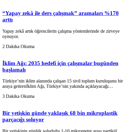
“Yapay zekâ ile ders çalışmak” aramaları %170
arttı
Yapay zekâ artık öğrencilerin çalışma yöntemlerinde de zirveye
oynuyor.
2 Dakika Okuma
İklim Ağı: 2035 hedefi için çalışmalar bugünden
başlamalı
Türkiye’nin iklim alanında çalışan 15 sivil toplum kuruluşunu bir
araya getirenİklim Ağı, Türkiye’nin yakında açıklayacağı…
3 Dakika Okuma
Bir yetişkin günde yaklaşık 68 bin mikroplastik
parçacığı soluyor
Bir yetişkinin günlük soluduğu 1-10 mikrometre arası partikül