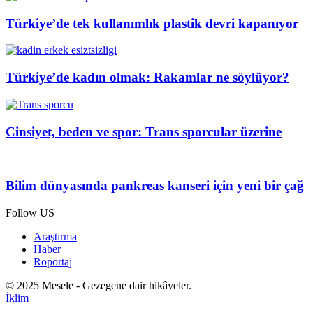
Türkiye’de tek kullanımlık plastik devri kapanıyor
Türkiye’de kadın olmak: Rakamlar ne söylüyor?
Cinsiyet, beden ve spor: Trans sporcular üzerine
Bilim dünyasında pankreas kanseri için yeni bir çağ
Follow US
Araştırma
Haber
Röportaj
© 2025 Mesele - Gezegene dair hikâyeler.
İklim